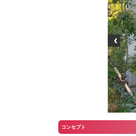
‹
コンセプト