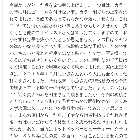
今回がっがりした点を２つ申し上げます。一つ目は、カラー
の時に耳にビニールを付けない事。カラー剤で耳の上部が汚
れてました。石鹸であらってもなかなか落ちませんね。これ
については何か反論されたい事もあるかもしれませんが、少
なくとも他のスタイリストさんは皆つけてくれますので、私
からすれば手を抜かれたとしか思えません。２つ目はシャツ
の襟がかなり濡らされた事。洗髪時に嫌な予感がしたのです
が、ちょっと濡れた程度ではなく酷かったです。写真撮って
あるのでお見せしたいくらいです。このご時世なので当日は
すぐ帰宅するだけで用事がなくて助かりました。実は上記２
点は、２０１８年１０月に小涼さんという人にも全く同じ仕
打ちをされました。それ以来、小涼さんの非出勤の日や予約
で埋まっている時間帯に予約していました。まあ、気づけば
４年近く貴店のみを利用させて頂きましたが、今回の穂積さ
んも合わせて２人も避けて予約するのは面倒なので、とりあ
えず次回は久しぶりに他の美容室に行ってみようと思いま
す。まあお店側からしたら、イヤなら指名料払ってだれか指
名すればいいだけだろう貧乏人がと思われるだけかもしれま
せんが。あと、当方はホットペッパービューティーのクチコ
ミや、ＳＮＳ等に店の悪口を言うようなことはしませんので