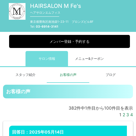
HAIRSALON M Fe's
ヘアサロンエムフィス
東京都豊島区南池袋1-23-11 ブロンズビル8F
03-6914-3141
メンバー登録・予約する
サロン情報
メニュー&クーポン
スタッフ紹介
お客様の声
ブログ
お客様の声
382件中1件目から100件目を表示
1
2
3
4
回答日：2025年05月14日