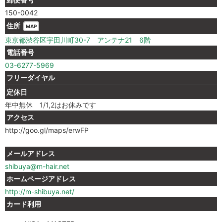
150-0042
住所
MAP
東京都渋谷区宇田川町30-7 アンテナ21 6階
電話番号
03-6277-5969
フリーダイヤル
定休日
年中無休 1/1,2はお休みです
アクセス
http://goo.gl/maps/erwFP
メールアドレス
shibuya@m-hair.net
ホームページアドレス
http://m-shibuya.net/
カード利用