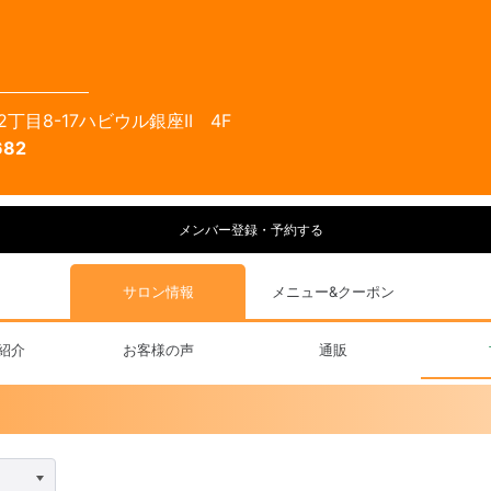
丁目8-17ハビウル銀座II 4F
682
メンバー登録・予約する
サロン情報
メニュー&クーポン
紹介
お客様の声
通販