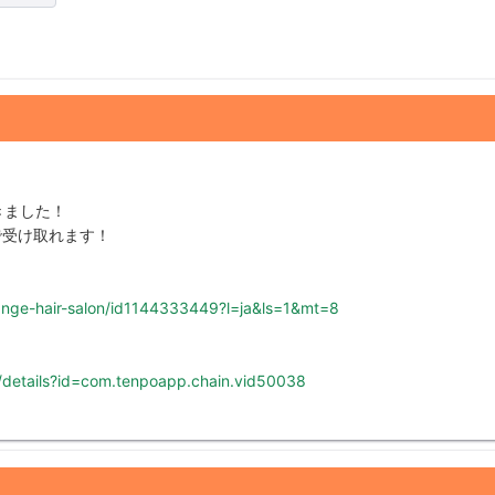
きました！
で受け取れます！
range-hair-salon/id1144333449?l=ja&ls=1&mt=8
s/details?id=com.tenpoapp.chain.vid50038