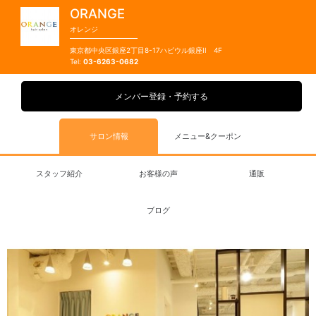
ORANGE
オレンジ
東京都中央区銀座2丁目8-17ハビウル銀座II 4F
03-6263-0682
メンバー登録・予約する
サロン情報
メニュー&クーポン
スタッフ紹介
お客様の声
通販
ブログ